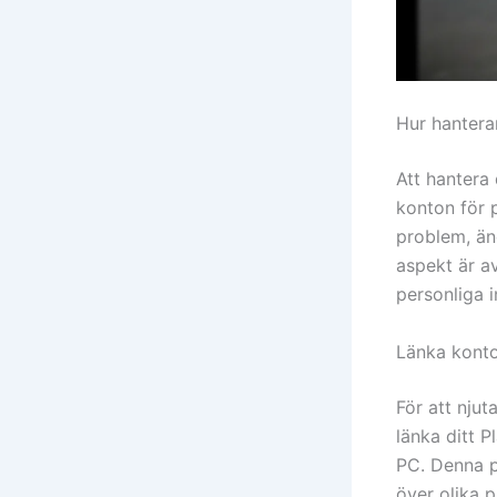
Hur hantera
Att hantera
konton för p
problem, än
aspekt är a
personliga 
Länka konto
För att nju
länka ditt 
PC. Denna pr
över olika p