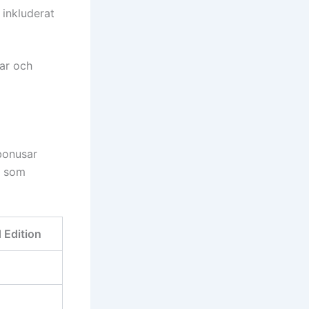
 inkluderat
sar och
bonusar
g som
 Edition