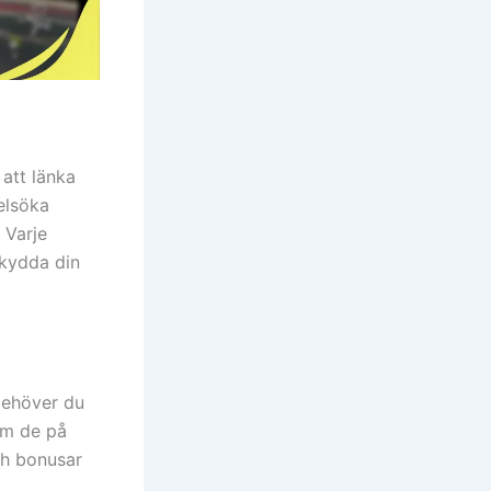
 att länka
felsöka
 Varje
skydda din
behöver du
om de på
ch bonusar