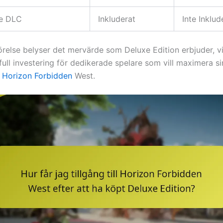
re DLC
Inkluderat
Inte Inklud
relse belyser det mervärde som Deluxe Edition erbjuder, vi
efull investering för dedikerade spelare som vill maximera si
i
Horizon Forbidden
West.