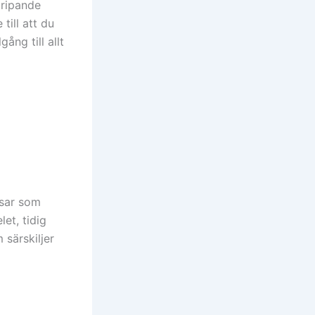
gripande
till att du
ång till allt
usar som
et, tidig
 särskiljer