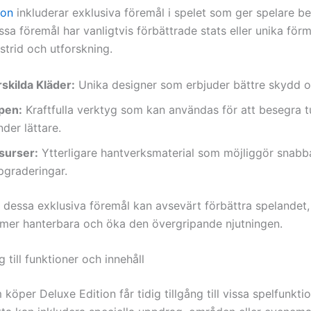
ion
inkluderar exklusiva föremål i spelet som ger spelare b
ssa föremål har vanligtvis förbättrade stats eller unika fö
 strid och utforskning.
rskilda Kläder:
Unika designer som erbjuder bättre skydd o
pen:
Kraftfulla verktyg som kan användas för att besegra t
nder lättare.
surser:
Ytterligare hantverksmaterial som möjliggör snabb
pgraderingar.
 dessa exklusiva föremål kan avsevärt förbättra spelandet,
mer hanterbara och öka den övergripande njutningen.
g till funktioner och innehåll
köper Deluxe Edition får tidig tillgång till vissa spelfunkti