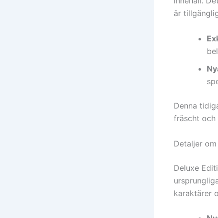
innehåll. D
är tillgängl
Ex
bel
Ny
spe
Denna tidig
fräscht och 
Detaljer om
Deluxe Edit
ursprungliga
karaktärer 