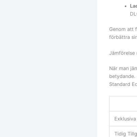
La
DL
Genom att fö
förbättra si
Jämförelse 
När man jäm
betydande. 
Standard Edi
Exklusiva
Tidig Tillg