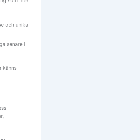
ang som inte
se och unika
ga senare i
m känns
ess
r,