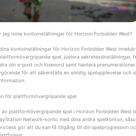
r jag mina kontoinställningar för Horizon Forbidden West?
 dina kontoinställningar för Horizon Forbidden West innebär
lattformövergripande spel, justera sekretessinställningar, 
dra din e-post och lösenord samt hantera prenumerationer.
vgörande för att säkerställa en smidig spelupplevelse och 
information.
n för plattformövergripande spel
ta av plattformövergripande spel i Horizon Forbidden West 
PlayStation Network-konto med dina andra spelkonton, sås
ocess gör att du kan få tillgång till din spelprogression o
lattformar.