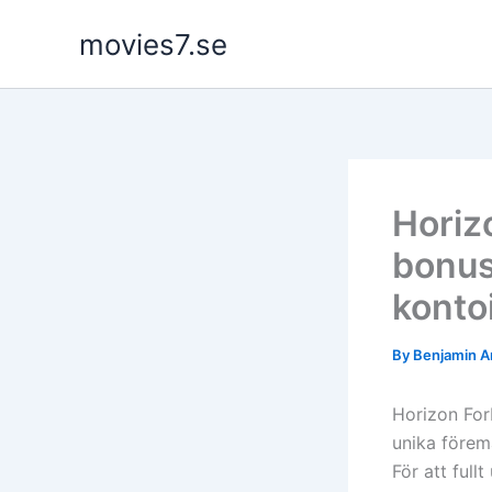
Skip
movies7.se
to
content
Horiz
bonus
konto
By
Benjamin A
Horizon For
unika föremå
För att full