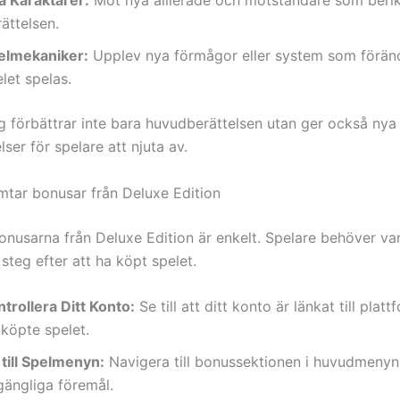
a Karaktärer:
Möt nya allierade och motståndare som beri
ättelsen.
elmekaniker:
Upplev nya förmågor eller system som föränd
let spelas.
gg förbättrar inte bara huvudberättelsen utan ger också ny
ser för spelare att njuta av.
tar bonusar från Deluxe Edition
nusarna från Deluxe Edition är enkelt. Spelare behöver vanl
steg efter att ha köpt spelet.
trollera Ditt Konto:
Se till att ditt konto är länkat till plat
 köpte spelet.
 till Spelmenyn:
Navigera till bonussektionen i huvudmenyn 
lgängliga föremål.