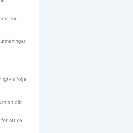
kar
rar hur
a utmaningar
igtvis följa
tformen där
för att se