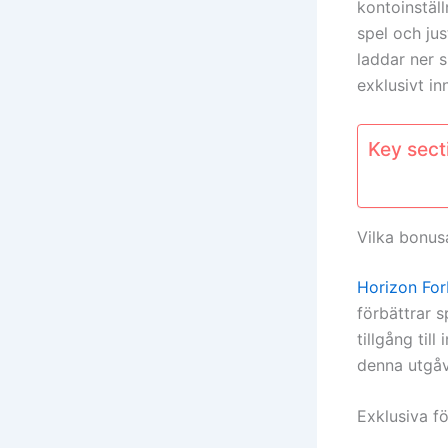
kontoinställ
spel och jus
laddar ner s
exklusivt in
Key secti
Vilka bonus
Horizon Fo
förbättrar s
tillgång til
denna utgåv
Exklusiva fö