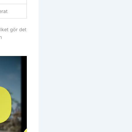
erat
lket gör det
n