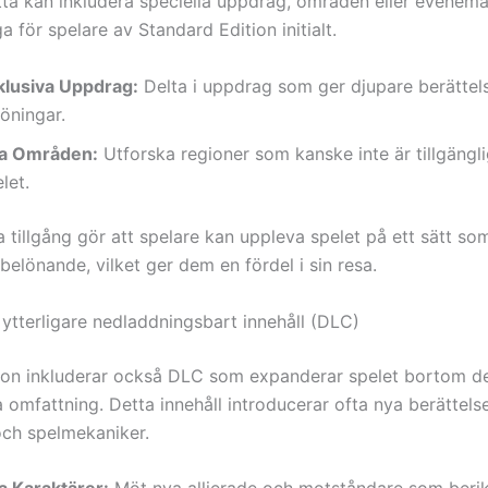
etta kan inkludera speciella uppdrag, områden eller evenem
iga för spelare av Standard Edition initialt.
klusiva Uppdrag:
Delta i uppdrag som ger djupare berättel
öningar.
a Områden:
Utforska regioner som kanske inte är tillgängli
let.
a tillgång gör att spelare kan uppleva spelet på ett sätt so
belönande, vilket ger dem en fördel i sin resa.
 ytterligare nedladdningsbart innehåll (DLC)
ion inkluderar också DLC som expanderar spelet bortom d
 omfattning. Detta innehåll introducerar ofta nya berättelse
och spelmekaniker.