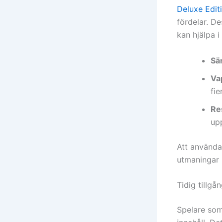
Deluxe Edit
fördelar. De
kan hjälpa i
Sä
Va
fie
Re
up
Att använda
utmaningar 
Tidig tillgån
Spelare som 