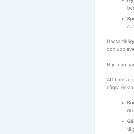
Ny
ber
Sp
spe
Dessa tillä
och upplevel
Hur man häm
Att hämta bo
några enkla 
Kon
du
Gå
til