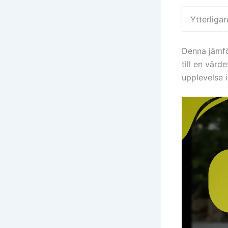
Ytterliga
Denna jämfö
till en värd
upplevelse 