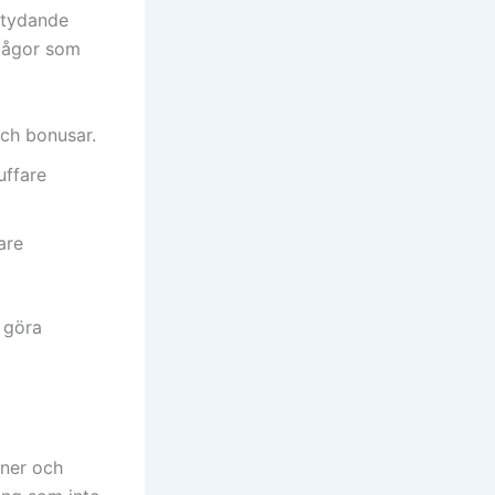
etydande
rmågor som
ch bonusar.
uffare
are
 göra
oner och