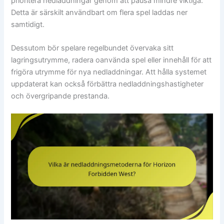
prioritera nedladdningar genom att pausa mindre viktiga.
Detta är särskilt användbart om flera spel laddas ner
samtidigt.
Dessutom bör spelare regelbundet övervaka sitt
lagringsutrymme, radera oanvända spel eller innehåll för att
frigöra utrymme för nya nedladdningar. Att hålla systemet
uppdaterat kan också förbättra nedladdningshastigheter
och övergripande prestanda.