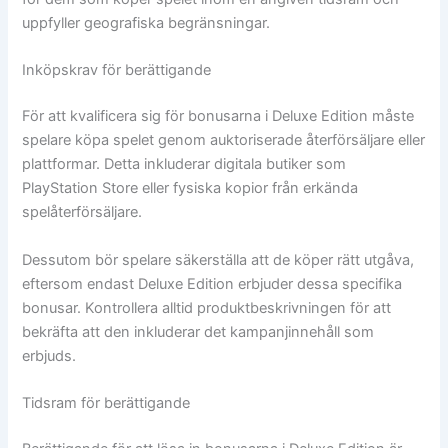
uppfyller geografiska begränsningar.
Inköpskrav för berättigande
För att kvalificera sig för bonusarna i Deluxe Edition måste
spelare köpa spelet genom auktoriserade återförsäljare eller
plattformar. Detta inkluderar digitala butiker som
PlayStation Store eller fysiska kopior från erkända
spelåterförsäljare.
Dessutom bör spelare säkerställa att de köper rätt utgåva,
eftersom endast Deluxe Edition erbjuder dessa specifika
bonusar. Kontrollera alltid produktbeskrivningen för att
bekräfta att den inkluderar det kampanjinnehåll som
erbjuds.
Tidsram för berättigande