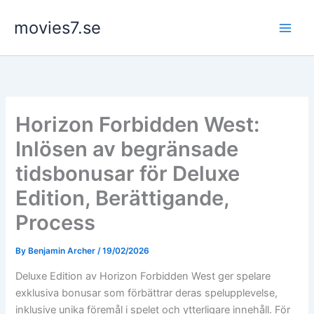
Skip
movies7.se
to
content
Horizon Forbidden West:
Inlösen av begränsade
tidsbonusar för Deluxe
Edition, Berättigande,
Process
By
Benjamin Archer
/
19/02/2026
Deluxe Edition av Horizon Forbidden West ger spelare
exklusiva bonusar som förbättrar deras spelupplevelse,
inklusive unika föremål i spelet och ytterligare innehåll. För