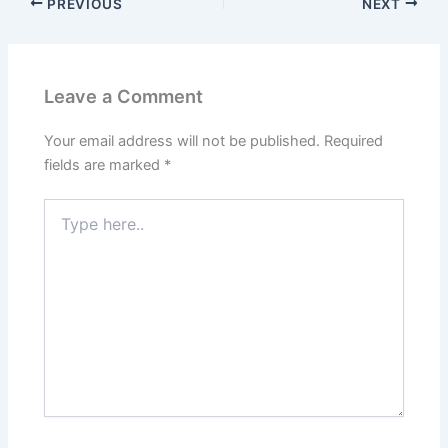
PREVIOUS
NEXT
Leave a Comment
Your email address will not be published.
Required
fields are marked
*
Type
here..