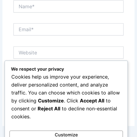
Name*
Email*
Website
We respect your privacy
Save my name, email, and website in this browser
Cookies help us improve your experience,
for the next time I comment.
deliver personalized content, and analyze
traffic. You can choose which cookies to allow
by clicking
Customize
. Click
Accept All
to
consent or
Reject All
to decline non-essential
cookies.
Customize