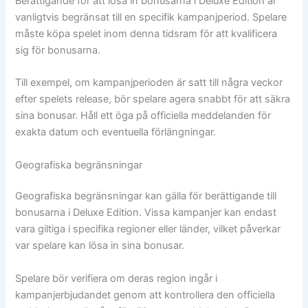
Berättigande för att lösa in bonusarna i Deluxe Edition är
vanligtvis begränsat till en specifik kampanjperiod. Spelare
måste köpa spelet inom denna tidsram för att kvalificera
sig för bonusarna.
Till exempel, om kampanjperioden är satt till några veckor
efter spelets release, bör spelare agera snabbt för att säkra
sina bonusar. Håll ett öga på officiella meddelanden för
exakta datum och eventuella förlängningar.
Geografiska begränsningar
Geografiska begränsningar kan gälla för berättigande till
bonusarna i Deluxe Edition. Vissa kampanjer kan endast
vara giltiga i specifika regioner eller länder, vilket påverkar
var spelare kan lösa in sina bonusar.
Spelare bör verifiera om deras region ingår i
kampanjerbjudandet genom att kontrollera den officiella