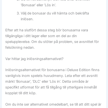
‘Bonusar’ eller ‘Lös in’.
Välj de bonusar du vill hämta och bekräfta
inlösen.
Efter att ha slutfört dessa steg bör bonusarna vara
tillgängliga i ditt lager eller som en del av din
spelupplevelse. Om du stöter på problem, se avsnittet för
felsökning nedan.
Var hittar jag inlösningsalternativet?
Inlösningsalternativet för bonusarna i Deluxe Edition finns
vanligtvis inom spelets huvudmeny. Leta efter ett avsnitt
märkt ‘Bonusar’, ‘DLC’ eller ‘Lös in’. Detta område är
specifikt utformat för att få tillgång till ytterligare innehåll
kopplat till ditt köp.
Om du inte ser alternativet omedelbart, se till att ditt spel är