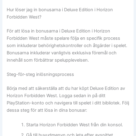
Hur löser jag in bonusarna i Deluxe Edition i Horizon
Forbidden West?
För att lösa in bonusarna i Deluxe Edition i Horizon
Forbidden West måste spelare följa en specifik process
som inkluderar behörighetskontroller och åtgärder i spelet.
Bonusarna inkluderar vanligtvis exklusiva föremål och
innehåll som förbättrar spelupplevelsen.
Steg-för-steg inlösningsprocess
Börja med att säkerställa att du har köpt Deluxe Edition av
Horizon Forbidden West. Logga sedan in på ditt
PlayStation-konto och navigera till spelet i ditt bibliotek. Följ
dessa steg för att lösa in dina bonusar:
Starta Horizon Forbidden West från din konsol.
Gå till huvudmenyn och leta efter avsnittet